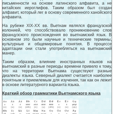
письменности на основе латинского алфавита, а не
китайских иероглифов. Таким образом был создан
алфавит, который лег в основу современного ханойского
алфавита.
На рубеже XIX-XX вв. Вьетнам являлся французской
колонией, что способствовало проникновению слов
французского происхождения во вьетнамский язык. В
основном это были научные и технические термины,
культурные и общемировые понятия. В процессе
адаптации они стали употребляться на вьетнамский
манер.
Таким образом, влияние иностранных языков на
вьетнамский в разные периоды времени привело к тому,
что на территории Вьетнама существуют разные
диалекты языка. Северный диалект считается наиболее
понятным и приемлемым для изучения, так как он лежит
в основе литературного варианта языка.
Краткий обзор грамматики Вьетнамского языка