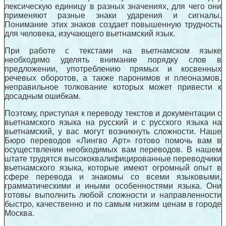
лексическую единицу в разных значениях, для чего они
применяют разные знаки ударения и сигналы.
Понимание этих знаков создает повышенную трудность
для человека, изучающего вьетнамский язык.
При работе с текстами на вьетнамском языке
необходимо уделять внимание порядку слов в
предложении, употреблению прямых и косвенных
речевых оборотов, а также паронимов и плеоназмов,
неправильное толкование которых может привести к
досадным ошибкам.
Поэтому, приступая к переводу текстов и документации с
вьетнамского языка на русский и с русского языка на
вьетнамский, у вас могут возникнуть сложности. Наше
Бюро переводов «Лингво Арт» готово помочь вам в
осуществлении необходимых вам переводов. В нашем
штате трудятся высококвалифицированные переводчики
вьетнамского языка, которые имеют огромный опыт в
сфере перевода и знакомы со всеми языковыми,
грамматическими и иными особенностями языка. Они
готовы выполнить любой сложности и направленности
быстро, качественно и по самым низким ценам в городе
Москва.