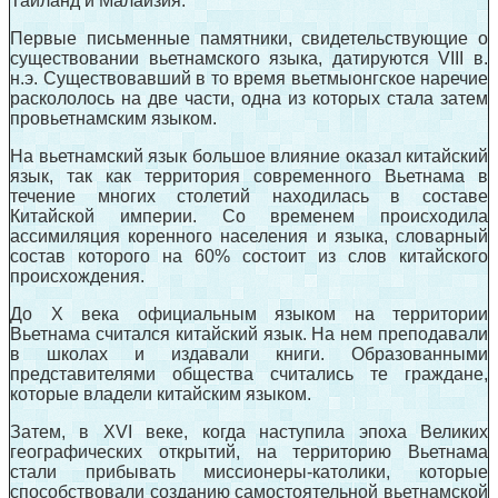
Тайланд и Малайзия.
Первые письменные памятники, свидетельствующие о
существовании вьетнамского языка, датируются VIII в.
н.э. Существовавший в то время вьетмыонгское наречие
раскололось на две части, одна из которых стала затем
провьетнамским языком.
На вьетнамский язык большое влияние оказал китайский
язык, так как территория современного Вьетнама в
течение многих столетий находилась в составе
Китайской империи. Со временем происходила
ассимиляция коренного населения и языка, словарный
состав которого на 60% состоит из слов китайского
происхождения.
До X века официальным языком на территории
Вьетнама считался китайский язык. На нем преподавали
в школах и издавали книги. Образованными
представителями общества считались те граждане,
которые владели китайским языком.
Затем, в XVI веке, когда наступила эпоха Великих
географических открытий, на территорию Вьетнама
стали прибывать миссионеры-католики, которые
способствовали созданию самостоятельной вьетнамской