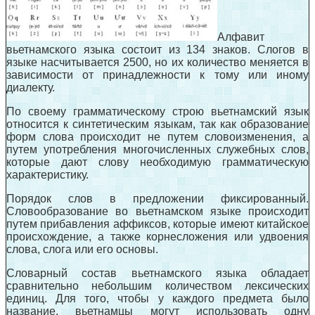
Алфавит
вьетнамского языка состоит из 134 знаков. Слогов в
языке насчитывается 2500, но их количество меняется в
зависимости от принадлежности к тому или иному
диалекту.
По своему грамматическому строю вьетнамский язык
относится к синтетическим языкам, так как образование
форм слова происходит не путем словоизменения, а
путем употребления многочисленных служебных слов,
которые дают слову необходимую грамматическую
характеристику.
Порядок слов в предложении фиксированный.
Словообразование во вьетнамском языке происходит
путем прибавления аффиксов, которые имеют китайское
происхождение, а также корнесложения или удвоения
слова, слога или его основы.
Словарный состав вьетнамского языка обладает
сравнительно небольшим количеством лексических
единиц. Для того, чтобы у каждого предмета было
название, вьетнамцы могут использовать одну