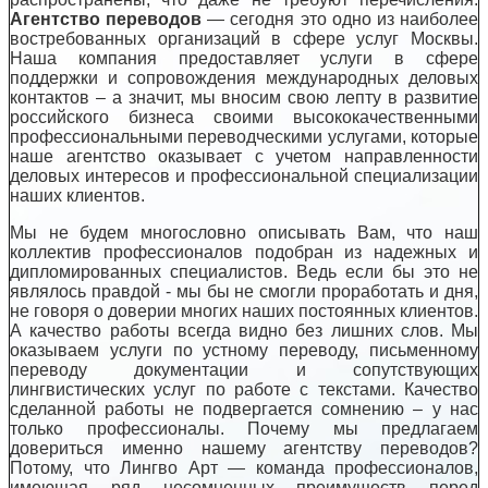
Агентство переводов
— сегодня это одно из наиболее
востребованных организаций в сфере услуг Москвы.
Наша компания предоставляет услуги в сфере
поддержки и сопровождения международных деловых
контактов – а значит, мы вносим свою лепту в развитие
российского бизнеса своими высококачественными
профессиональными переводческими услугами, которые
наше агентство оказывает с учетом направленности
деловых интересов и профессиональной специализации
наших клиентов.
Мы не будем многословно описывать Вам, что наш
коллектив профессионалов подобран из надежных и
дипломированных специалистов. Ведь если бы это не
являлось правдой - мы бы не смогли проработать и дня,
не говоря о доверии многих наших постоянных клиентов.
А качество работы всегда видно без лишних слов. Мы
оказываем услуги по устному переводу, письменному
переводу документации и сопутствующих
лингвистических услуг по работе с текстами. Качество
сделанной работы не подвергается сомнению – у нас
только профессионалы. Почему мы предлагаем
довериться именно нашему агентству переводов?
Потому, что Лингво Арт — команда профессионалов,
имеющая ряд несомненных преимуществ перед