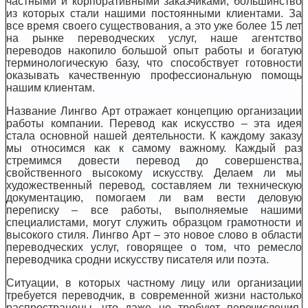
частными и корпоративными заказчиками, большинство
из которых стали нашими постоянными клиентами. За
все время своего существования, а это уже более 15 лет
на рынке переводческих услуг, наше агентство
переводов накопило большой опыт работы и богатую
терминологическую базу, что способствует готовности
оказывать качественную профессиональную помощь
нашим клиентам.
Название Лингво Арт отражает концепцию организации
работы компании. Перевод как искусство – эта идея
стала основной нашей деятельности. К каждому заказу
мы относимся как к самому важному. Каждый раз
стремимся довести перевод до совершенства,
свойственного высокому искусству. Делаем ли мы
художественный перевод, составляем ли техническую
документацию, помогаем ли вам вести деловую
переписку – все работы, выполняемые нашими
специалистами, могут служить образцом грамотности и
высокого стиля. Лингво Арт – это новое слово в области
переводческих услуг, говорящее о том, что ремесло
переводчика сродни искусству писателя или поэта.
Ситуации, в которых частному лицу или организации
требуется переводчик, в современной жизни настолько
распространены, что даже не требуют перечисления.