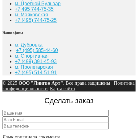
м. Цветной Бульвар
+7 495 744-75-35
м. Маяковская
+7
(495) 744-75-25
Наши офисы
м. Дубровка
+7 (495) 585-44-60
м. Спортивная
+7 (499) 391-45-93
м. Пролетарская
+7 (495) 514-51-91
© 2025
ООО "Лингво Арт"
. Все права защищены |
Политика
конфиденциальности
|
Карта сайта
Сделать заказ
Язык оригинала документа